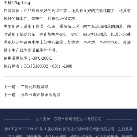
中桶12kg-15kg
性能特征：产品具有良好的高温性能，还具有良好的抗氧化能力，还具有
较好的抗水性、防护性、且符合环保要求。
主要用途：适用于高温、低速、重负荷工况下的窑车滚动轴承的润滑。同
时适用于烧结台车、静止加热的钢锭、铝锭、回火料车轴承，以及污水处
理现场活性碳再生炉上部中心轴承，焚烧炉、再生炉、再生排气机、喷漆
烘干生产线等高温轴承的润滑。
使用温度范围：-30℃-200℃
执行标准：CC/JS100302（038）-1998
上一篇 ：
二硫化钼锂基脂
下一篇 ：
高温长寿命轴承润滑脂
技术支持：濮阳市易网信息技术有限公司
豫ICP备2023039182号-1
版权所有 河南省长城特种润滑脂有限公司，主要从事
于汽车用脂、轴承用脂、冶金行业用脂、铁路行业用脂、矿山机械用脂、特种润