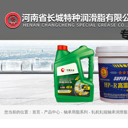
您当前的位置：首页
产品中心
轴承用脂系列
轧机轧辊轴承润滑脂
-
-
-