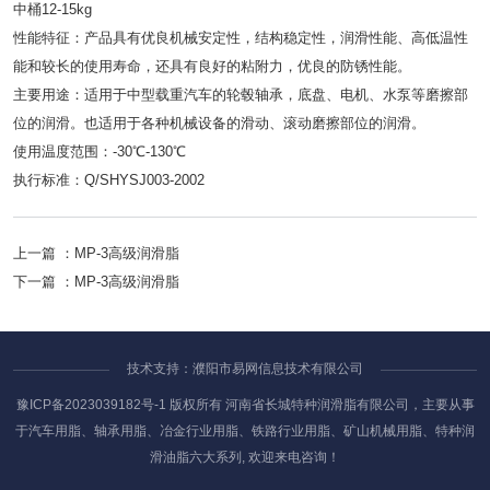
中桶12-15kg
性能特征：产品具有优良机械安定性，结构稳定性，润滑性能、高低温性
能和较长的使用寿命，还具有良好的粘附力，优良的防锈性能。
主要用途：适用于中型载重汽车的轮毂轴承，底盘、电机、水泵等磨擦部
位的润滑。也适用于各种机械设备的滑动、滚动磨擦部位的润滑。
使用温度范围：-30℃-130℃
执行标准：Q/SHYSJ003-2002
上一篇 ：
MP-3高级润滑脂
下一篇 ：
MP-3高级润滑脂
技术支持：濮阳市易网信息技术有限公司
豫ICP备2023039182号-1
版权所有 河南省长城特种润滑脂有限公司，主要从事
于汽车用脂、轴承用脂、冶金行业用脂、铁路行业用脂、矿山机械用脂、特种润
滑油脂六大系列, 欢迎来电咨询！